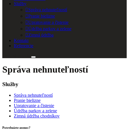
Služby
Správa nehnuteľností
Pranie bielizne
Upratovanie a čistenie
Údržba parkov a zelene
Zimná údržba
Kontakt
Referencie
Cenová ponuka
Správa nehnuteľností
Služby
Správa nehnuteľností
Pranie bielizne
Upratovanie a čistenie
Údržba parkov a zelene
Zimná údržba chodníkov
Potrebujete pomoc?