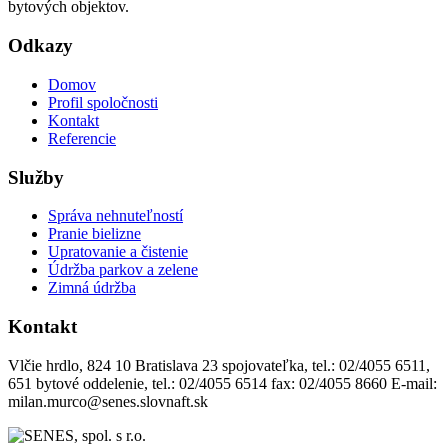
bytových objektov.
Odkazy
Domov
Profil spoločnosti
Kontakt
Referencie
Služby
Správa nehnuteľností
Pranie bielizne
Upratovanie a čistenie
Údržba parkov a zelene
Zimná údržba
Kontakt
Vlčie hrdlo, 824 10 Bratislava 23 spojovateľka, tel.: 02/4055 6511,
651 bytové oddelenie, tel.: 02/4055 6514 fax: 02/4055 8660 E-mail:
milan.murco@senes.slovnaft.sk