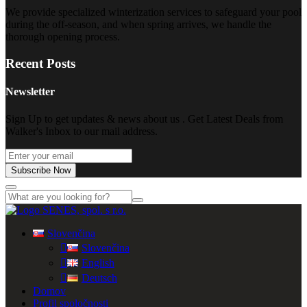
We provide specialized winterization services to safeguard your pool
during the off-season, and when spring arrives, we handle the
thorough opening process.
Recent Posts
Newsletter
Sign Up to get updates & news about us . Get Latest Deals from
Walker's Inbox to our mail address.
Subscribe Now
Slovenčina
Slovenčina
English
Deutsch
Domov
Profil spoločnosti